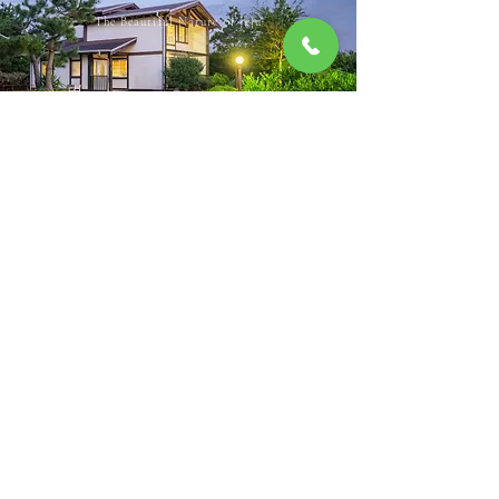
The Beautiful Nature of Jeju
Fragrance Garden in the Forest
제주 장미의집
416-59-00523
제주 제주시 구좌읍 덕행로 335 (행원리2885)
T.010-2311-3314